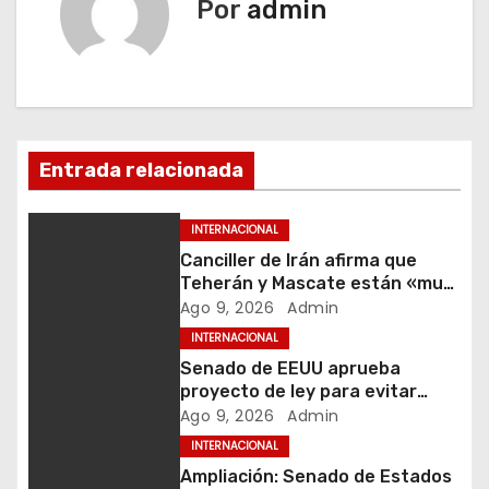
e
Por
admin
g
a
c
Entrada relacionada
i
ó
INTERNACIONAL
Canciller de Irán afirma que
n
Teherán y Mascate están «muy
cerca» de acuerdo sobre ruta
Ago 9, 2026
Admin
d
temporal en estrecho de Ormuz
INTERNACIONAL
e
Senado de EEUU aprueba
proyecto de ley para evitar
e
cierre de Gobierno
Ago 9, 2026
Admin
INTERNACIONAL
n
Ampliación: Senado de Estados