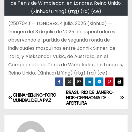
de Tenis de Wimbledon, en Londres, Reino Unido.
(Xinhua/Li Ying) (rtg) (ra) (ce)
(250704) — LONDRES, 4 julio, 2025 (Xinhua) —
Imagen del 3 de julio de 2025 de espectadores
observando el partido de segunda ronda de
individuales masculinos entre Jannik Sinner, de
Italia, y Aleksandar Vukic, de Australia, en el
Campeonato de Tenis de Wimbledon, en Londres,
Reino Unido. (Xinhua/Li Ying) (rtg) (ra) (ce)
BRASIL-RIO DE JANEIRO-
N
CHINA-BEIJING-FORO
NDB-CEREMONIA DE
MUNDIAL DE LA PAZ
APERTURA
a
v