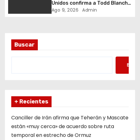
t
Unidos confirma a Todd Blanche
como fiscal general
Ago 9, 2026
Admin
r
a
d
Buscar
a
Busca
s
+ Recientes
Canciller de Irán afirma que Teherán y Mascate
están «muy cerca» de acuerdo sobre ruta
temporal en estrecho de Ormuz