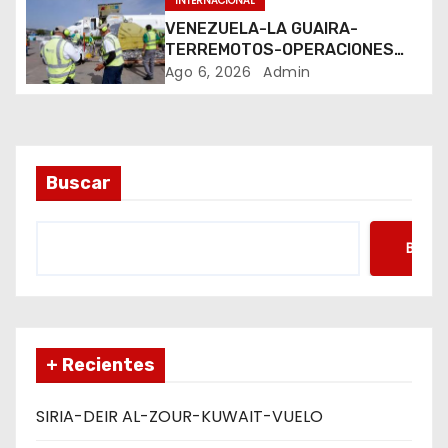
INTERNACIONAL
n
VENEZUELA-LA GUAIRA-
t
TERREMOTOS-OPERACIONES
AEREAS
Ago 6, 2026
Admin
r
a
d
Buscar
a
Busca
s
+ Recientes
SIRIA-DEIR AL-ZOUR-KUWAIT-VUELO