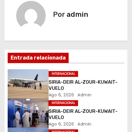
v
e
Por
admin
g
a
c
Entrada relacionada
i
ó
INTERNACIONAL
SIRIA-DEIR AL-ZOUR-KUWAIT-
n
VUELO
Ago 6, 2026
Admin
d
INTERNACIONAL
e
SIRIA-DEIR AL-ZOUR-KUWAIT-
VUELO
e
Ago 6, 2026
Admin