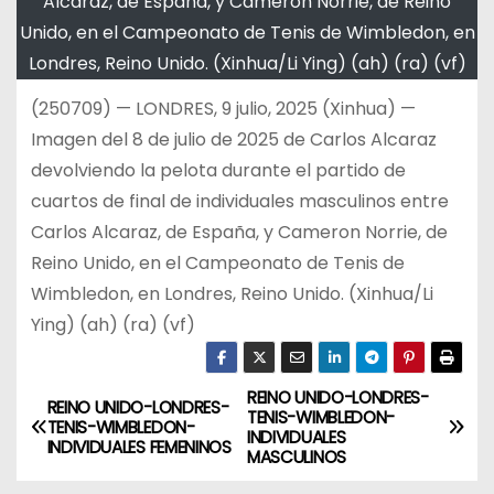
Alcaraz, de España, y Cameron Norrie, de Reino
Unido, en el Campeonato de Tenis de Wimbledon, en
Londres, Reino Unido. (Xinhua/Li Ying) (ah) (ra) (vf)
(250709) — LONDRES, 9 julio, 2025 (Xinhua) —
Imagen del 8 de julio de 2025 de Carlos Alcaraz
devolviendo la pelota durante el partido de
cuartos de final de individuales masculinos entre
Carlos Alcaraz, de España, y Cameron Norrie, de
Reino Unido, en el Campeonato de Tenis de
Wimbledon, en Londres, Reino Unido. (Xinhua/Li
Ying) (ah) (ra) (vf)
REINO UNIDO-LONDRES-
N
REINO UNIDO-LONDRES-
TENIS-WIMBLEDON-
TENIS-WIMBLEDON-
INDIVIDUALES
a
INDIVIDUALES FEMENINOS
MASCULINOS