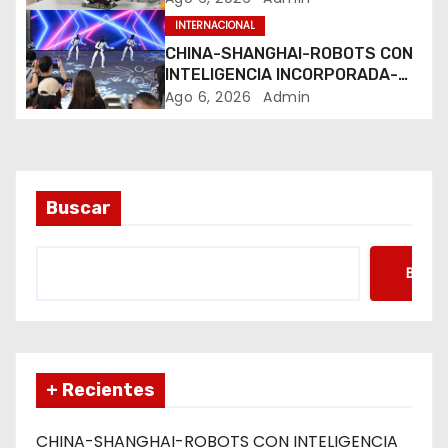
n
INTERNACIONAL
CHINA-SHANGHAI-ROBOTS CON
t
INTELIGENCIA INCORPORADA-
ENTRENAMIENTO
Ago 6, 2026
Admin
r
a
d
Buscar
a
s
Busca
+ Recientes
CHINA-SHANGHAI-ROBOTS CON INTELIGENCIA