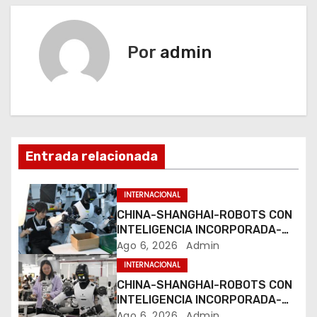
v
e
Por
admin
g
a
c
i
Entrada relacionada
ó
INTERNACIONAL
n
CHINA-SHANGHAI-ROBOTS CON
INTELIGENCIA INCORPORADA-
d
ENTRENAMIENTO
Ago 6, 2026
Admin
INTERNACIONAL
e
CHINA-SHANGHAI-ROBOTS CON
e
INTELIGENCIA INCORPORADA-
ENTRENAMIENTO
Ago 6, 2026
Admin