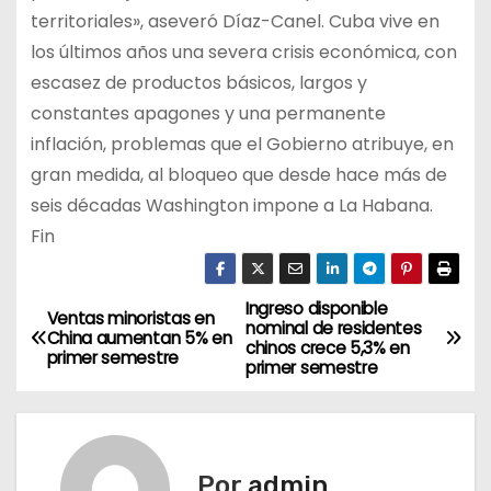
territoriales», aseveró Díaz-Canel. Cuba vive en
los últimos años una severa crisis económica, con
escasez de productos básicos, largos y
constantes apagones y una permanente
inflación, problemas que el Gobierno atribuye, en
gran medida, al bloqueo que desde hace más de
seis décadas Washington impone a La Habana.
Fin
Ingreso disponible
N
Ventas minoristas en
nominal de residentes
China aumentan 5% en
chinos crece 5,3% en
a
primer semestre
primer semestre
v
e
Por
admin