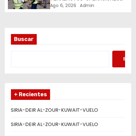
AEREAS
Ago 6, 2026
Admin
r
a
d
Buscar
a
s
Busca
+ Recientes
SIRIA-DEIR AL-ZOUR-KUWAIT-VUELO
SIRIA-DEIR AL-ZOUR-KUWAIT-VUELO