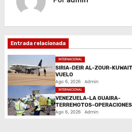
Por
admin
g
a
c
Entrada relacionada
i
ó
INTERNACIONAL
SIRIA-DEIR AL-ZOUR-KUWAIT
n
VUELO
Ago 6, 2026
Admin
d
INTERNACIONAL
e
VENEZUELA-LA GUAIRA-
TERREMOTOS-OPERACIONE
e
AEREAS
Ago 6, 2026
Admin
n