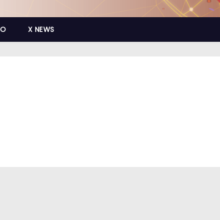
CO
X NEWS