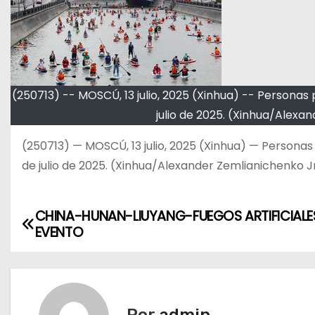
(250713) -- MOSCÚ, 13 julio, 2025 (Xinhua) -- Personas p
julio de 2025. (Xinhua/Alexa
(250713) — MOSCÚ, 13 julio, 2025 (Xinhua) — Personas p
de julio de 2025. (Xinhua/Alexander Zemlianichenko Jr
CHINA-HUNAN-LIUYANG-FUEGOS ARTIFICIALE
N
EVENTO
a
v
e