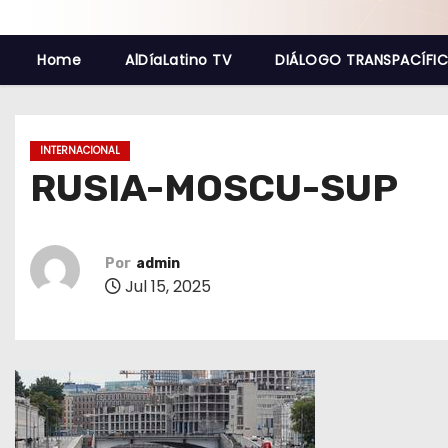
o
Home
AlDíaLatino TV
DIÁLOGO TRANSPACÍFI
INTERNACIONAL
RUSIA-MOSCU-SUP
Por
admin
Jul 15, 2025