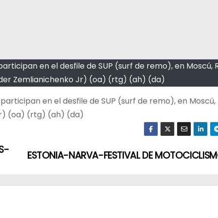
articipan en el desfile de SUP (surf de remo), en Moscú, Ru
nder Zemlianichenko Jr) (oa) (rtg) (ah) (da)
articipan en el desfile de SUP (surf de remo), en Moscú, R
) (oa) (rtg) (ah) (da)
S-
ESTONIA-NARVA-FESTIVAL DE MOTOCICLIS