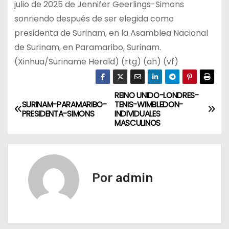
julio de 2025 de Jennifer Geerlings-Simons
sonriendo después de ser elegida como
presidenta de Surinam, en la Asamblea Nacional
de Surinam, en Paramaribo, Surinam.
(Xinhua/Suriname Herald) (rtg) (ah) (vf)
REINO UNIDO-LONDRES-
N
SURINAM-PARAMARIBO-
TENIS-WIMBLEDON-
PRESIDENTA-SIMONS
INDIVIDUALES
a
MASCULINOS
v
e
Por
admin
g
a