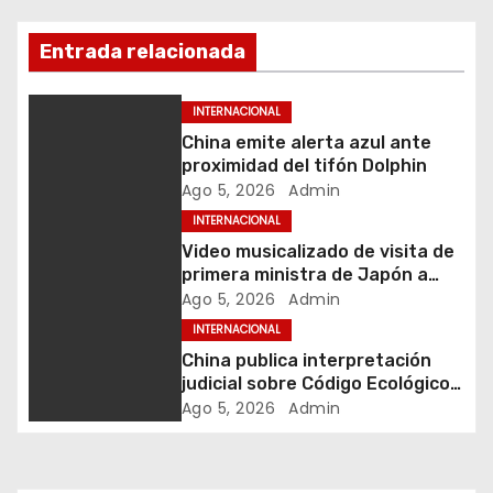
c
i
Entrada relacionada
ó
INTERNACIONAL
n
China emite alerta azul ante
proximidad del tifón Dolphin
d
Ago 5, 2026
Admin
INTERNACIONAL
e
Video musicalizado de visita de
e
primera ministra de Japón a
zona afectada por sismo
Ago 5, 2026
Admin
n
suscita críticas
INTERNACIONAL
China publica interpretación
t
judicial sobre Código Ecológico y
Medioambiental
Ago 5, 2026
Admin
r
a