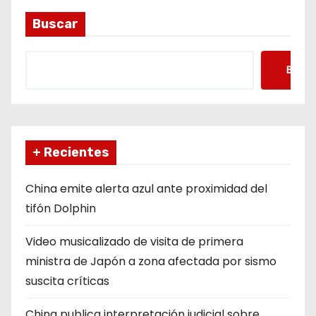
d
Buscar
a
s
Busca
+ Recientes
China emite alerta azul ante proximidad del
tifón Dolphin
Video musicalizado de visita de primera
ministra de Japón a zona afectada por sismo
suscita críticas
China publica interpretación judicial sobre