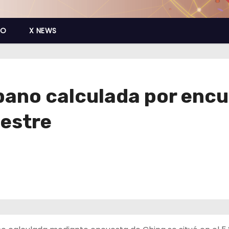
CO
X NEWS
ano calculada por encue
mestre