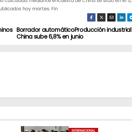
no calculada mediante encuesta de China se situó en el 5,
ublicados hoy martes. Fin
hinos
Borrador automáticoProducción industrial
China sube 6,8% en junio
INTERNACIONAL