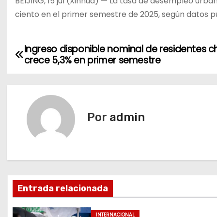
BEIJING, 15 jul (Xinhua) — La tasa de desempleo urba
ciento en el primer semestre de 2025, según datos p
Ingreso disponible nominal de residentes c
N
crece 5,3% en primer semestre
a
v
e
Por
admin
g
a
c
Entrada relacionada
i
ó
INTERNACIONAL