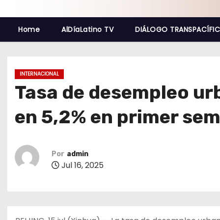
o
Home
AlDíaLatino TV
DIÁLOGO TRANSPACÍFI
INTERNACIONAL
Tasa de desempleo urb
en 5,2% en primer se
Por
admin
Jul 16, 2025