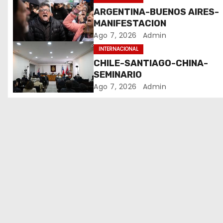
ARGENTINA-BUENOS AIRES-
n
MANIFESTACION
Ago 7, 2026
Admin
d
INTERNACIONAL
e
CHILE-SANTIAGO-CHINA-
SEMINARIO
e
Ago 7, 2026
Admin
n
t
r
a
d
a