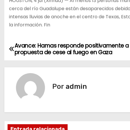
HOUSTON, 4 jul (Xinhua) — Al menos 13 personas mu
cerca del río Guadalupe están desaparecidos debido
intensas lluvias de anoche en el centro de Texas, Est
la información. Fin
Avance: Hamas responde positivamente a
N
propuesta de cese al fuego en Gaza
a
v
e
Por
admin
g
a
c
Entrada relacionada