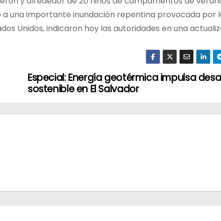
rieron y alrededor de 20 niños de campamentos de veran
 a una importante inundación repentina provocada por l
ados Unidos, indicaron hoy las autoridades en una actuali
Especial: Energía geotérmica impulsa desar
sostenible en El Salvador