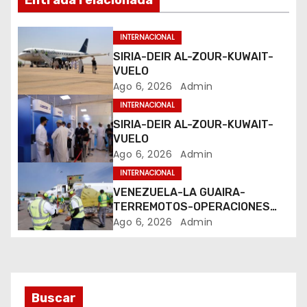
Entrada relacionada
ó
n
INTERNACIONAL
SIRIA-DEIR AL-ZOUR-KUWAIT-
d
VUELO
Ago 6, 2026
Admin
e
INTERNACIONAL
e
SIRIA-DEIR AL-ZOUR-KUWAIT-
VUELO
n
Ago 6, 2026
Admin
INTERNACIONAL
t
VENEZUELA-LA GUAIRA-
TERREMOTOS-OPERACIONES
r
AEREAS
Ago 6, 2026
Admin
a
d
a
Buscar