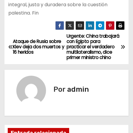
integral, justa y duradera sobre la cuestión
palestina. Fin
Urgente: China trabajará
N
Ataque de Rusia sobre
con Egipto para
Kiev deja dos muertos y
practicar el verdadero
a
16 heridos
multilateralismo, dice
primer ministro chino
v
e
g
Por
admin
a
c
i