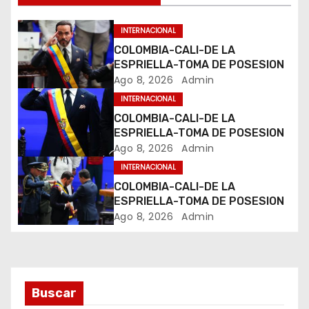
n
INTERNACIONAL
d
COLOMBIA-CALI-DE LA
ESPRIELLA-TOMA DE POSESION
e
Ago 8, 2026
Admin
INTERNACIONAL
e
COLOMBIA-CALI-DE LA
ESPRIELLA-TOMA DE POSESION
n
Ago 8, 2026
Admin
t
INTERNACIONAL
COLOMBIA-CALI-DE LA
r
ESPRIELLA-TOMA DE POSESION
Ago 8, 2026
Admin
a
d
a
Buscar