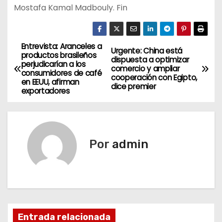
Mostafa Kamal Madbouly. Fin
Entrevista: Aranceles a
N
Urgente: China está
productos brasileños
dispuesta a optimizar
perjudicarían a los
a
comercio y ampliar
consumidores de café
cooperación con Egipto,
en EEUU, afirman
dice premier
v
exportadores
e
g
Por
admin
a
c
i
ó
Entrada relacionada