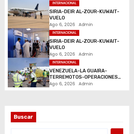
n
INTERNACIONAL
SIRIA-DEIR AL-ZOUR-KUWAIT-
d
VUELO
Ago 6, 2026
Admin
e
INTERNACIONAL
e
SIRIA-DEIR AL-ZOUR-KUWAIT-
VUELO
n
Ago 6, 2026
Admin
INTERNACIONAL
t
VENEZUELA-LA GUAIRA-
TERREMOTOS-OPERACIONES
r
AEREAS
Ago 6, 2026
Admin
a
d
a
Buscar
s