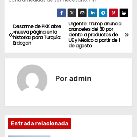
Urgente: Trump anuncia
N
Desarme de PKK abre
aranceles del 30 por
«nueva página en la
ciento a productos de
a
historia» para Turquía:
UE y México a partir de 1
Erdogan
de agosto
v
e
g
Por
admin
a
c
i
Entrada relacionada
ó