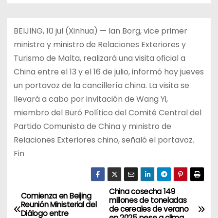
BEIJING, 10 jul (Xinhua) — Ian Borg, vice primer
ministro y ministro de Relaciones Exteriores y
Turismo de Malta, realizará una visita oficial a
China entre el 13 y el 16 de julio, informó hoy jueves
un portavoz de la cancillería china. La visita se
llevará a cabo por invitación de Wang Yi,
miembro del Buró Político del Comité Central del
Partido Comunista de China y ministro de
Relaciones Exteriores chino, señaló el portavoz.
Fin
China cosecha 149
N
Comienza en Beijing
millones de toneladas
Reunión Ministerial del
de cereales de verano
a
Diálogo entre
en 2025 pese a clima