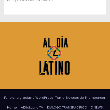
Funciona gracias a WordPress
|
Tema:
Newses
de
Themeansar
.
Home
AlDíaLatino TV
DIÁLOGO TRANSPACÍFICO
X NEWS