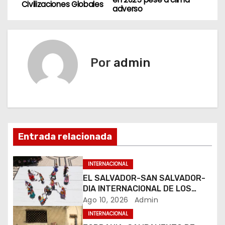
Civilizaciones Globales
adverso
v
e
g
Por
admin
a
c
i
Entrada relacionada
ó
n
INTERNACIONAL
EL SALVADOR-SAN SALVADOR-
d
DIA INTERNACIONAL DE LOS
PUEBLOS INDIGENAS
Ago 10, 2026
Admin
e
INTERNACIONAL