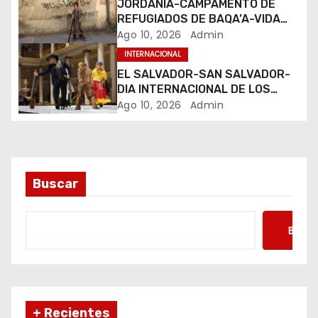
e
JORDANIA-CAMPAMENTO DE
REFUGIADOS DE BAQA’A-VIDA
n
COTIDIANA
Ago 10, 2026
Admin
INTERNACIONAL
t
EL SALVADOR-SAN SALVADOR-
DIA INTERNACIONAL DE LOS
r
PUEBLOS INDIGENAS
Ago 10, 2026
Admin
a
d
a
Buscar
s
Busca
+ Recientes