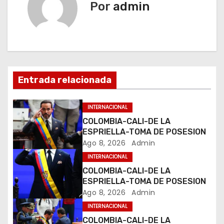
Por
admin
g
a
c
i
Entrada relacionada
ó
INTERNACIONAL
n
COLOMBIA-CALI-DE LA
ESPRIELLA-TOMA DE POSESION
d
Ago 8, 2026
Admin
INTERNACIONAL
e
COLOMBIA-CALI-DE LA
e
ESPRIELLA-TOMA DE POSESION
Ago 8, 2026
Admin
n
INTERNACIONAL
COLOMBIA-CALI-DE LA