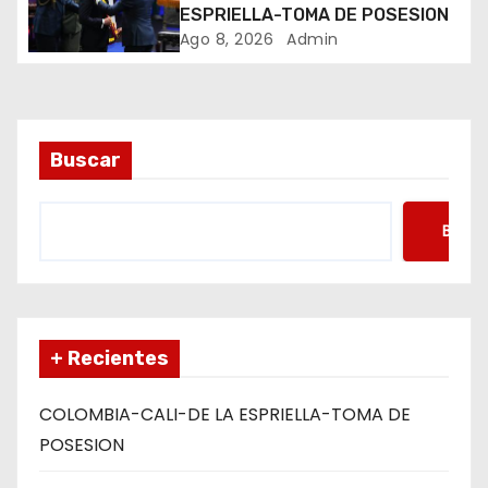
t
ESPRIELLA-TOMA DE POSESION
Ago 8, 2026
Admin
r
a
d
Buscar
a
s
Busca
+ Recientes
COLOMBIA-CALI-DE LA ESPRIELLA-TOMA DE
POSESION