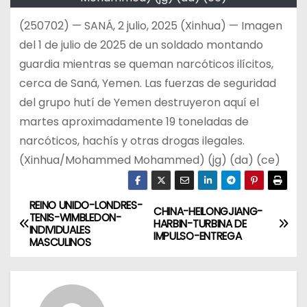
(250702) — SANÁ, 2 julio, 2025 (Xinhua) — Imagen
del 1 de julio de 2025 de un soldado montando
guardia mientras se queman narcóticos ilícitos,
cerca de Saná, Yemen. Las fuerzas de seguridad
del grupo hutí de Yemen destruyeron aquí el
martes aproximadamente 19 toneladas de
narcóticos, hachís y otras drogas ilegales.
(Xinhua/Mohammed Mohammed) (jg) (da) (ce)
REINO UNIDO-LONDRES-
N
CHINA-HEILONGJIANG-
TENIS-WIMBLEDON-
HARBIN-TURBINA DE
INDIVIDUALES
a
IMPULSO-ENTREGA
MASCULINOS
v
e