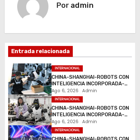
g
Por
admin
a
c
i
Entrada relacionada
ó
n
INTERNACIONAL
CHINA-SHANGHAI-ROBOTS CON
d
INTELIGENCIA INCORPORADA-
ENTRENAMIENTO
Ago 6, 2026
Admin
e
INTERNACIONAL
e
CHINA-SHANGHAI-ROBOTS CON
INTELIGENCIA INCORPORADA-
n
ENTRENAMIENTO
Ago 6, 2026
Admin
INTERNACIONAL
t
CHINA-SHANGHAI-ROBOTS CON