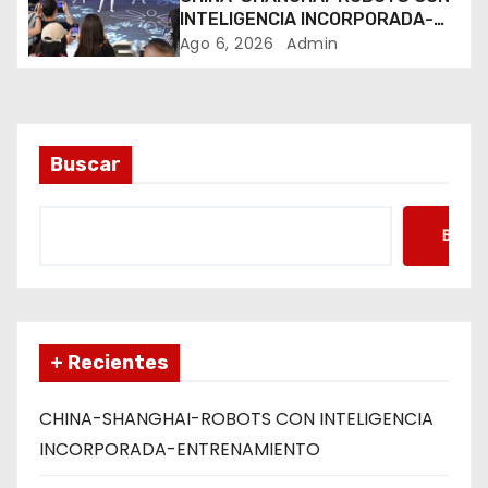
INTELIGENCIA INCORPORADA-
r
ENTRENAMIENTO
Ago 6, 2026
Admin
a
d
a
Buscar
s
Busca
+ Recientes
CHINA-SHANGHAI-ROBOTS CON INTELIGENCIA
INCORPORADA-ENTRENAMIENTO