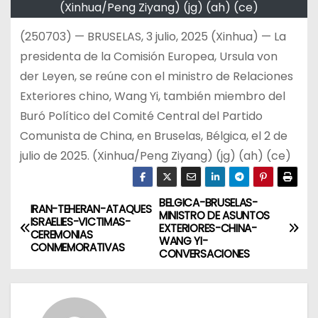
(Xinhua/Peng Ziyang) (jg) (ah) (ce)
(250703) — BRUSELAS, 3 julio, 2025 (Xinhua) — La
presidenta de la Comisión Europea, Ursula von
der Leyen, se reúne con el ministro de Relaciones
Exteriores chino, Wang Yi, también miembro del
Buró Político del Comité Central del Partido
Comunista de China, en Bruselas, Bélgica, el 2 de
julio de 2025. (Xinhua/Peng Ziyang) (jg) (ah) (ce)
BELGICA-BRUSELAS-
N
IRAN-TEHERAN-ATAQUES
MINISTRO DE ASUNTOS
ISRAELIES-VICTIMAS-
EXTERIORES-CHINA-
a
CEREMONIAS
WANG YI-
CONMEMORATIVAS
CONVERSACIONES
v
e