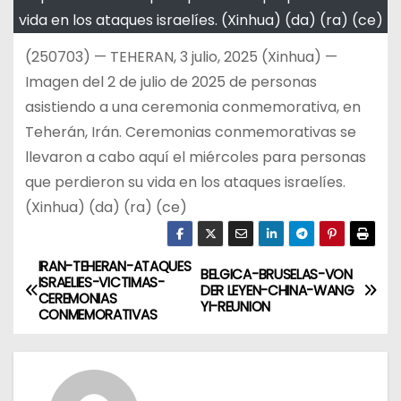
vida en los ataques israelíes. (Xinhua) (da) (ra) (ce)
(250703) — TEHERAN, 3 julio, 2025 (Xinhua) —
Imagen del 2 de julio de 2025 de personas
asistiendo a una ceremonia conmemorativa, en
Teherán, Irán. Ceremonias conmemorativas se
llevaron a cabo aquí el miércoles para personas
que perdieron su vida en los ataques israelíes.
(Xinhua) (da) (ra) (ce)
IRAN-TEHERAN-ATAQUES
N
BELGICA-BRUSELAS-VON
ISRAELIES-VICTIMAS-
DER LEYEN-CHINA-WANG
CEREMONIAS
a
YI-REUNION
CONMEMORATIVAS
v
e