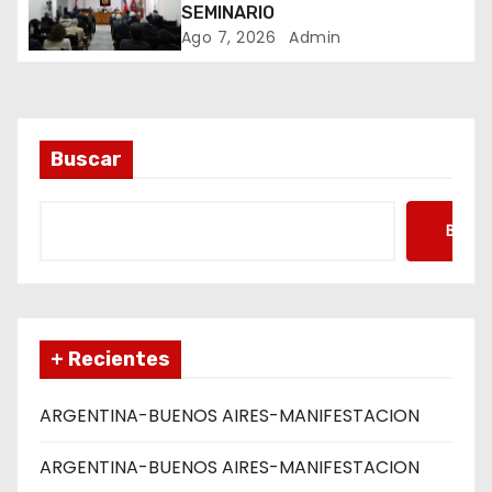
t
SEMINARIO
Ago 7, 2026
Admin
r
a
d
Buscar
a
s
Busca
+ Recientes
ARGENTINA-BUENOS AIRES-MANIFESTACION
ARGENTINA-BUENOS AIRES-MANIFESTACION