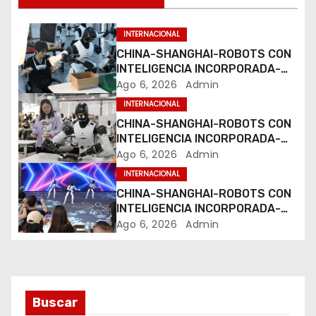
i
ó
INTERNACIONAL
CHINA-SHANGHAI-ROBOTS CON
n
INTELIGENCIA INCORPORADA-
ENTRENAMIENTO
Ago 6, 2026
Admin
d
INTERNACIONAL
e
CHINA-SHANGHAI-ROBOTS CON
INTELIGENCIA INCORPORADA-
e
ENTRENAMIENTO
Ago 6, 2026
Admin
INTERNACIONAL
n
CHINA-SHANGHAI-ROBOTS CON
t
INTELIGENCIA INCORPORADA-
ENTRENAMIENTO
Ago 6, 2026
Admin
r
a
d
Buscar