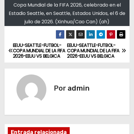
Copa Mundial de la FIFA 2026, celebrado en el
Estadio Seattle, en Seattle, Estados Unidos, el 6 de
julio de 2026. (Xinhua/Cao Can) (ah)
EEUU-SEATTLE-FUTBOL-
EEUU-SEATTLE-FUTBOL-
N
COPA MUNDIAL DE LA FIFA
COPA MUNDIAL DE LA FIFA
2026-EEUU VS BELGICA
2026-EEUU VS BELGICA
a
v
e
Por
admin
g
a
c
Entrada relacionada