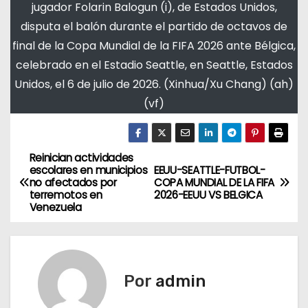
jugador Folarin Balogun (i), de Estados Unidos,
disputa el balón durante el partido de octavos de
final de la Copa Mundial de la FIFA 2026 ante Bélgica,
celebrado en el Estadio Seattle, en Seattle, Estados
Unidos, el 6 de julio de 2026. (Xinhua/Xu Chang) (ah)
(vf)
Reinician actividades
N
escolares en municipios
EEUU-SEATTLE-FUTBOL-
no afectados por
COPA MUNDIAL DE LA FIFA
a
terremotos en
2026-EEUU VS BELGICA
Venezuela
v
e
g
Por
admin