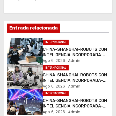
a
c
i
Entrada relacionada
ó
n
INTERNACIONAL
CHINA-SHANGHAI-ROBOTS CON
d
INTELIGENCIA INCORPORADA-
ENTRENAMIENTO
Ago 6, 2026
Admin
e
INTERNACIONAL
e
CHINA-SHANGHAI-ROBOTS CON
INTELIGENCIA INCORPORADA-
n
ENTRENAMIENTO
Ago 6, 2026
Admin
INTERNACIONAL
t
CHINA-SHANGHAI-ROBOTS CON
INTELIGENCIA INCORPORADA-
r
ENTRENAMIENTO
Ago 6, 2026
Admin