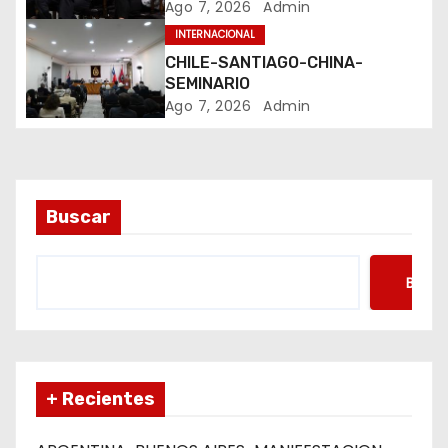
Ago 7, 2026
Admin
t
INTERNACIONAL
CHILE-SANTIAGO-CHINA-
r
SEMINARIO
Ago 7, 2026
Admin
a
d
a
Buscar
s
Busca
+ Recientes