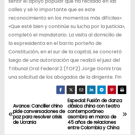
sentir el apoyo popular que ha recibido en las
calles y sé lo importante que es este
reconocimiento en los momentos más difíciles».
«Que esté bien y continúe su lucha por la justicia»,
completó el mandatario. La visita al domicilio de
la expresidenta en el barrio porteño de
Constitución, en el sur de la capital, se concretó
luego de una autorización que realizó el juez del
Tribunal Oral Federal 2 (TOF2) Jorge Gorini tras
una solicitud de los abogados de la dirigente. Fin
Especial: Fusión de danza
N
Avance: Canciller chino
clásica china con teatro
pide conversaciones de
contemporáneo
a
paz para resolver crisis
asombra en marco de
de Ucrania
45 años de relaciones
v
entre Colombia y China